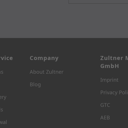
vice
Company
Zultner 
GmbH
ms
About Zultner
Imprint
Blog
Privacy Pol
ery
GTC
ds
AEB
wal