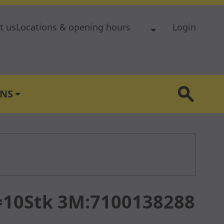
t us
Locations & opening hours
Login
ONS
egory
Welding & technology category
Show submenu for Applications category
=10Stk 3M:7100138288