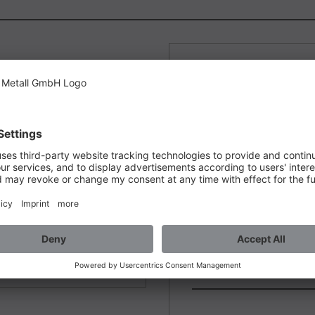
GENERAL OVERVIE
QUANTITY:
m Die universelle
PRICE:
f Winkelschleifern.
en, Rost und andere
 von großen Flächen
WEIGHT:
ssdruck, entfernen.
esetzt.
AVAILABILITY: