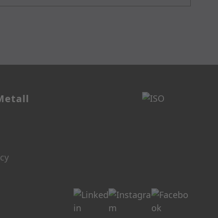
Metall
icy