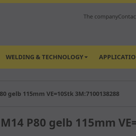
The company
Contac
WELDING & TECHNOLOGY
APPLICATI
ow submenu for Metals & semifinished products cat
Show submenu for 
 P80 gelb 115mm VE=10Stk 3M:7100138288
B M14 P80 gelb 115mm VE