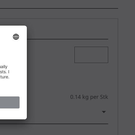
W
0.14 kg per Stk