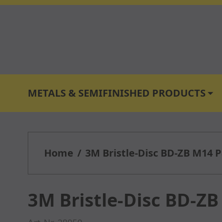
Skip to Content
METALS & SEMIFINISHED PRODUCTS
Sh
Home
/
3M Bristle-Disc BD-ZB M14
3M Bristle-Disc BD-Z