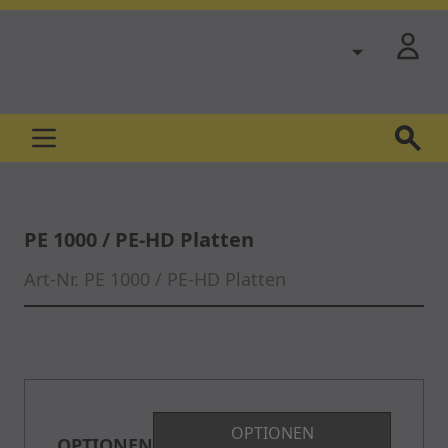
Zum Inhalt springen
PE 1000 / PE-HD Platten
Art-Nr.
PE 1000 / PE-HD Platten
Hauptbild
Klicken Sie, um das Bild im Vollbildmodus anzuze
OPTIONEN
OPTIONEN